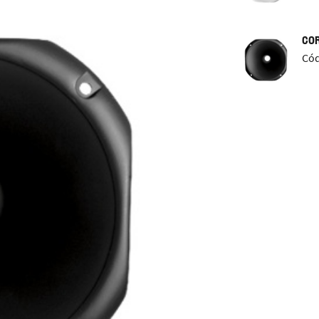
COR
Cód