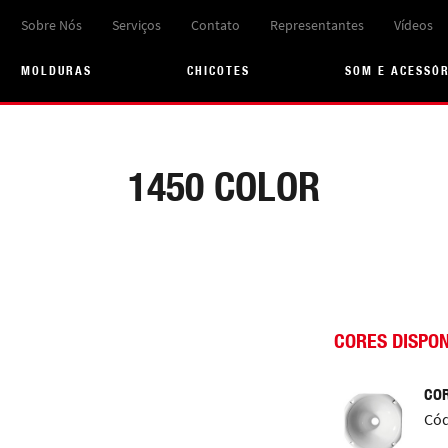
Sobre Nós
Serviços
Contato
Representantes
Vídeos
MOLDURAS
CHICOTES
SOM E ACESSÓ
1450 COLOR
CORES DISPON
COR
Cód