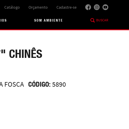
Catálogo
Orçamento
Cadastre-se
BUSCAR
RIOS
SOM AMBIENTE
" CHINÊS
A FOSCA
CÓDIGO:
5890