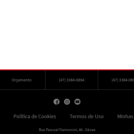
Orçamento
(47) 3384-0894
(47) 3384-08
Política de Cookies
Termos de Uso
Minhas
Rua Pascoal Fiamoncini, 80 , Gávea