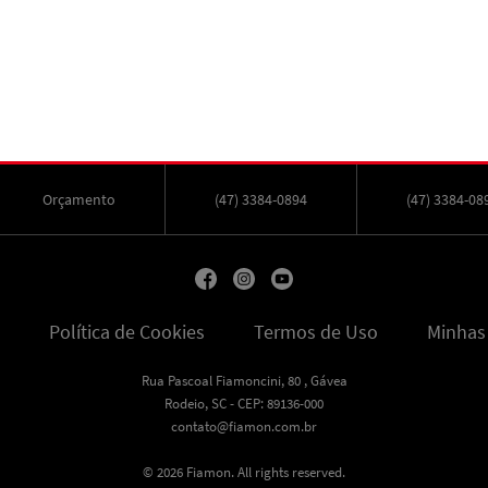
Orçamento
(47) 3384-0894
(47) 3384-08
Política de Cookies
Termos de Uso
Minhas
Rua Pascoal Fiamoncini, 80 , Gávea
Rodeio, SC - CEP: 89136-000
contato@fiamon.com.br
© 2026 Fiamon. All rights reserved.