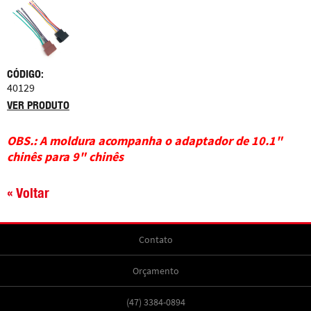
CÓDIGO:
40129
VER PRODUTO
OBS.: A moldura acompanha o adaptador de 10.1"
chinês para 9" chinês
« Voltar
Contato
Orçamento
(47) 3384-0894