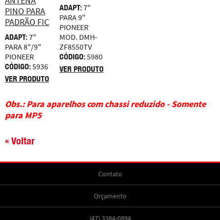
ADAPT:
7"
PARA 9"
PIONEER
ADAPT:
7"
MOD. DMH-
PARA 8"/9"
ZF8550TV
PIONEER
CÓDIGO:
5980
CÓDIGO:
5936
VER PRODUTO
VER PRODUTO
Obs.: Para aparelhos com chassi reduzido - Somente
para MP5
« Voltar
Contato
Orçamento
(47) 3384-0894