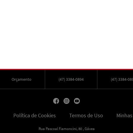
Orçamento
(47) 3384-0894
(47) 3384-08
Política de Cookies
Termos de Uso
Minhas
Rua Pascoal Fiamoncini, 80 , Gávea