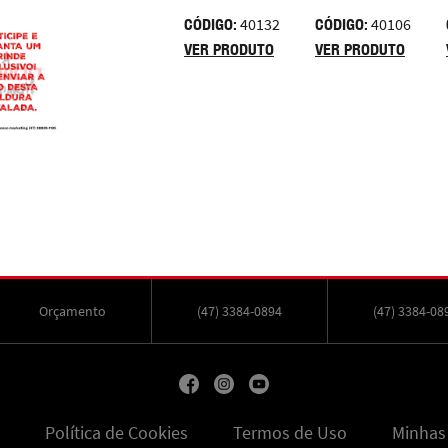
CÓDIGO:
40132
CÓDIGO:
40106
VER PRODUTO
VER PRODUTO
Orçamento
(47) 3384-0894
(47) 3384-08
Política de Cookies
Termos de Uso
Minhas