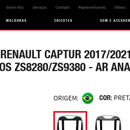
Sobre Nós
Serviços
Contato
Representantes
Vídeos
MOLDURAS
CHICOTES
SOM E ACESSÓ
 RENAULT CAPTUR 2017/202
S ZS8280/ZS9380 - AR AN
COR:
PRET
ORIGEM: