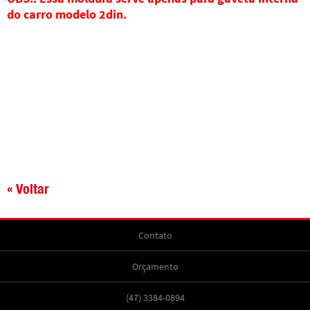
do carro modelo 2din.
« Voltar
Contato
Orçamento
(47) 3384-0894