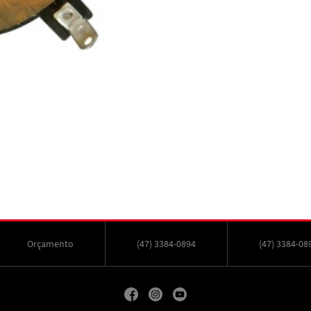
Orçamento
(47) 3384-0894
(47) 3384-08