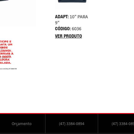
ADAPT:
10" PARA
9"
CÓDIGO:
6036
VER PRODUTO
Orçamento
(47) 3384-0894
(47) 3384-08