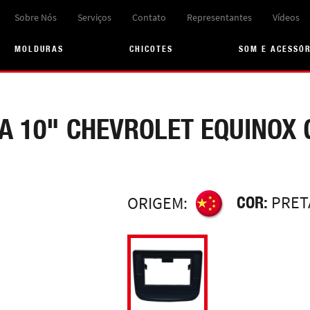
Sobre Nós
Serviços
Contato
Representantes
Vídeos
MOLDURAS
CHICOTES
SOM E ACESSÓ
 10" CHEVROLET EQUINOX 
COR:
PRET
ORIGEM: