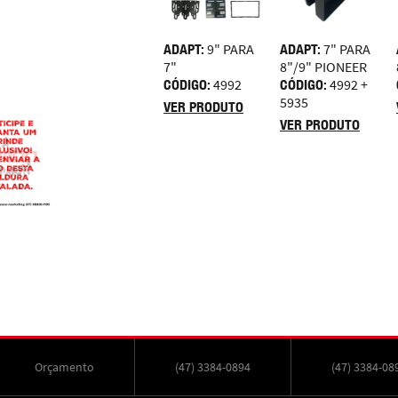
ADAPT:
9" PARA
ADAPT:
7" PARA
7"
8"/9" PIONEER
CÓDIGO:
4992
CÓDIGO:
4992 +
5935
VER PRODUTO
VER PRODUTO
Orçamento
(47) 3384-0894
(47) 3384-08